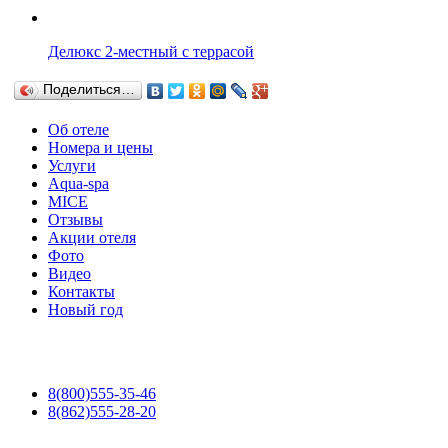
Делюкс 2-местный с террасой
Поделиться…
Об отеле
Номера и цены
Услуги
Aqua-spa
MICE
Отзывы
Акции отеля
Фото
Видео
Контакты
Новый год
8(800)555-35-46
8(862)555-28-20