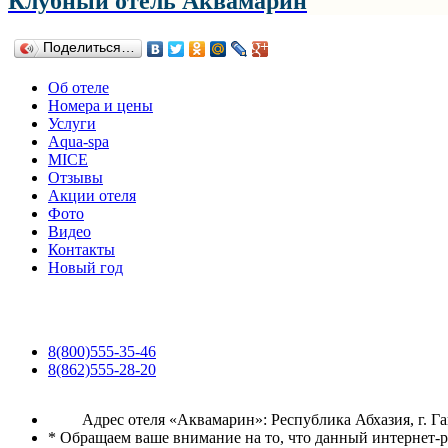
Клубный отель Аквамарин
Поделиться…
Об отеле
Номера и цены
Услуги
Aqua-spa
MICE
Отзывы
Акции отеля
Фото
Видео
Контакты
Новый год
8(800)555-35-46
8(862)555-28-20
Адрес отеля «Аквамарин»: Республика Абхазия, г. Гагр
* Обращаем ваше внимание на то, что данный интернет-