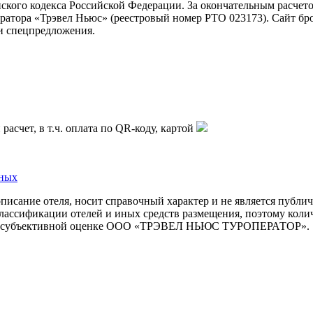
ского кодекса Российской Федерации. За окончательным расчет
атора «Трэвел Ньюс» (реестровый номер РТО 023173). Сайт бр
 и спецпредложения.
асчет, в т.ч. оплата по QR-коду, картой
нных
описание отеля, носит справочный характер и не является публи
ассификации отелей и иных средств размещения, поэтому количе
но на субъективной оценке ООО «ТРЭВЕЛ НЬЮС ТУРОПЕРАТОР».